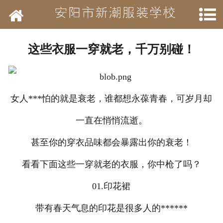
网站首页
学校简介
这些衣服一穿就老，千万别碰！
新闻动态
开设班级
女人***怕的就是衰老，谁都想永葆青春，可岁月却
作品展示
一直在悄悄流逝。
结业待遇
甚至你的穿衣品味都会暴露出你的衰老！
看看下面这些一穿就老的衣服，你中枪了吗？
承接业务
01.印花裙
历年荣誉
带有春天气息的印花是很多人的******
招聘信息