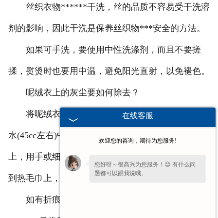
丝织衣物******干洗，丝的品质不容易受干洗溶
联系方式
剂的影响，因此干洗是保养丝织物***安全的方法。
如果可手洗，要使用中性洗涤剂，而且不要搓
揉，熨烫时也要用中温，避免阳光直射，以免褪色。
呢绒衣上的灰尘要如何除去？
将呢绒衣平铺在桌子上，把一条较厚的毛巾在温
在线客服
水(45cc左右)中浸透后，不要拧得太干，放在呢绒衣
欢迎您的咨询，期待为您服务!
上，用手或细棍进行弹性拍打，使呢绒衣上的灰尘跑
您好呀～很高兴为您服务！😊 有什么问
题都可以跟我说哦。
到热毛巾上，然后洗涤毛巾，反复几次即可除尘。
如有折痕，可以顺毛熨烫。