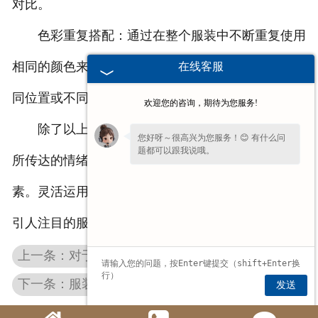
对比。
色彩重复搭配：通过在整个服装中不断重复使用
相同的颜色来产生统一感和呼应效果。这可以是在不
在线客服
同位置或不同元素上重复运用同一个或类似的颜色。
欢迎您的咨询，期待为您服务!
除了以上原则，具体的色彩搭配还需要考虑设计
您好呀～很高兴为您服务！😊 有什么问
题都可以跟我说哦。
所传达的情绪、品牌风格和目标消费群体的喜好等因
素。灵活运用色彩搭配可以帮助设计师创造出独特而
引人注目的服装设计。
上一条：对于服装设计，要了解的信息有哪些？
下一条：服装设计过程中的设计要求是什么？
发送