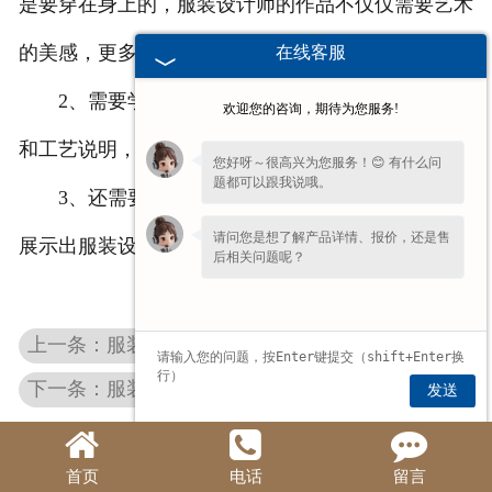
是要穿在身上的，服装设计师的作品不仅仅需要艺术
的美感，更多的是一种实用性。
在线客服
2、需要学习画服装款式图，******的款式表达
欢迎您的咨询，期待为您服务!
和工艺说明，是学习服装打版制作的前提。
您好呀～很高兴为您服务！😊 有什么问
题都可以跟我说哦。
3、还需要学习画成衣效果图，便于日后向客户
请问您是想了解产品详情、报价，还是售
展示出服装设计的成品效果。
后相关问题呢？
上一条：服装设计专 业不得不看的几部电影
下一条：服装设计是干什么的，要学习哪些事情？
发送
首页
电话
留言