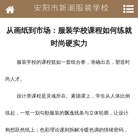
网站首页
学校简介
从画纸到市场：服装学校课程如何练就
新闻动态
时尚硬实力
开设班级
服装学校的课程犹如一套组合拳，准确出击，塑造时
作品展示
尚人才。
结业待遇
设计类课程是灵魂所在。素描课上，学生从人体比例
承接业务
练起，一笔一划勾勒服装的飘逸线条与立体轮廓，让设计
历年荣誉
构想跃然纸上；色彩理论课则拆解冷暖色调的情绪密码，
招聘信息