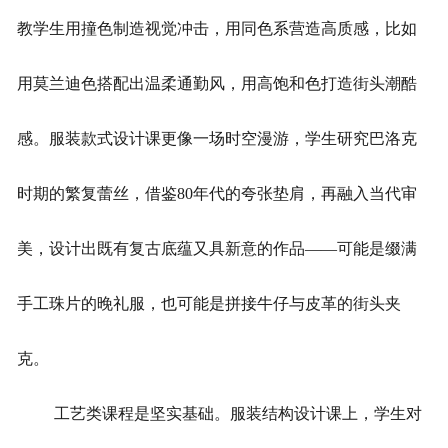
教学生用撞色制造视觉冲击，用同色系营造高质感，比如
联系方式
用莫兰迪色搭配出温柔通勤风，用高饱和色打造街头潮酷
感。服装款式设计课更像一场时空漫游，学生研究巴洛克
时期的繁复蕾丝，借鉴80年代的夸张垫肩，再融入当代审
美，设计出既有复古底蕴又具新意的作品——可能是缀满
手工珠片的晚礼服，也可能是拼接牛仔与皮革的街头夹
克。
工艺类课程是坚实基础。服装结构设计课上，学生对