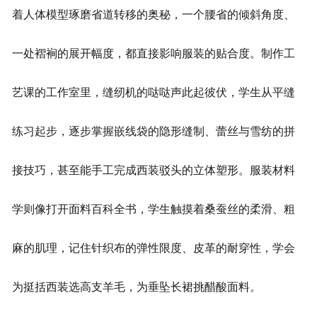
着人体模型琢磨省道转移的奥秘，一个腰省的倾斜角度、
一处褶裥的展开幅度，都直接影响服装的贴合度。制作工
艺课的工作室里，缝纫机的哒哒声此起彼伏，学生从平缝
练习起步，逐步掌握嵌线袋的隐形缝制、蕾丝与雪纺的拼
接技巧，甚至能手工完成西装驳头的立体塑形。服装材料
学则像打开面料百科全书，学生触摸着桑蚕丝的柔滑、粗
麻的肌理，记住针织布的弹性限度、皮革的耐穿性，学会
为挺括西装选高支羊毛，为垂坠长裙挑醋酸面料。