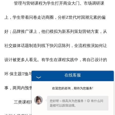
管理与营销课程为学生打开商业大门。市场调研课
上，学生带着问卷走访商圈，分析Z世代对国潮元素的偏
好；品牌推广课上，他们模拟为新系列策划营销方案，从
社交媒体话题制造到线下快闪店陈列，全流程推演如何让
设计被更多人看见。有学生在课程实践中，将自己设计的
环 保主题T恤与公益活动绑定，通过短视频讲述面料再生故
在线客服
事，两周内预售超千件，诠释了设计与商业的融合之道。
欢迎您的咨询，期待为您服务!
您好呀～很高兴为您服务！😊 有什么问
三类课程环环相扣，让学生既能在画纸上挥洒创意，
题都可以跟我说哦。