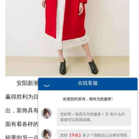
安阳新潮服装设计学校认为服装还起到震慑敌人
在线客服
赢得胜利为目的，从人类原始的社会活动中可以看
欢迎您的咨询，期待为您服务!
出，装饰具有震慑敌人、赢得胜利的目的很多盔甲上
您好呀～很高兴为您服务！😊 有什么问
题都可以跟我说哦。
面有着各样的纹饰和图案就是为了震慑敌人。然后比
您的
【手机】
多少？我稍后让业务经理给
较重的另一点是服装是社会发展的产物，是人类文明