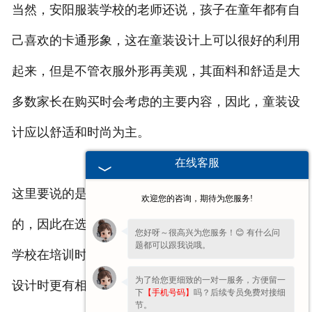
当然，安阳服装学校的老师还说，孩子在童年都有自
联系方式
己喜欢的卡通形象，这在童装设计上可以很好的利用
起来，但是不管衣服外形再美观，其面料和舒适是大
多数家长在购买时会考虑的主要内容，因此，童装设
计应以舒适和时尚为主。
在线客服
这里要说的是，由于现在的妈妈大多是年轻而又时尚
欢迎您的咨询，期待为您服务!
的，因此在选择童装时想法也会更多，所以安阳服装
您好呀～很高兴为您服务！😊 有什么问
题都可以跟我说哦。
学校在培训时也会为大家定制一些手工课程，让您在
为了给您更细致的一对一服务，方便留一
设计时更有相象力。
下
【手机号码】
吗？后续专员免费对接细
节。