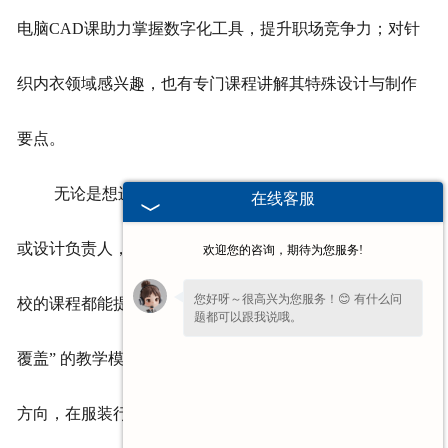
电脑CAD课助力掌握数字化工具，提升职场竞争力；对针
联系方式
织内衣领域感兴趣，也有专门课程讲解其特殊设计与制作
要点。
无论是想进入企业从基层做起，逐步成长为生产主管
在线客服
或设计负责人，还是计划未来开工作室做个性化定制，学
欢迎您的咨询，期待为您服务!
您好呀～很高兴为您服务！😊 有什么问
校的课程都能提供相应的知识储备。这种 “按需施教、全面
题都可以跟我说哦。
覆盖” 的教学模式，让学生能根据自身兴趣与职业规划选择
方向，在服装行业找到属于自己的发展路径。