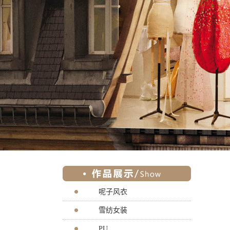
呢子风衣
雪纺女装
PU