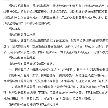
雪纺又称乔其纱，是以强捻绉经、绉纬制织的一种丝织物，经丝与纬丝选用S捻和
纹安排交错，织物的经纬密度很小。坯绸经精练后，因为丝线的退捻效果而缩短起
用的质料可分为真丝乔其纱、人造丝乔其纱、涤丝乔其纱和交错乔其纱等几种，若
其纱呈现经向高低褶裥状不规则绉纹。
雪纺布料
雪纺面料是什么材质
雪纺纱：该面料经纬丝采用涤纶FDY100D加捻，然后再经蒸烘退捻的特殊整
透气、易洗的优点外，舒适性更强,悬垂性更好。面料既可染色、印花,又可绣花、
品，兼具淡汝素雅之美感。面料门幅150cm，每米克重约在130克左右，是制作
雪纺面料有哪些种类
雪纺分类有真丝雪纺和仿真丝雪纺。
一、仿真丝雪纺一般成分为100%涤纶（化纤类的），其******代表就是乔其
质感特点：轻薄，柔软，自然垂感好，亲肤感觉好（当然这些只是外观特点，在
真丝雪纺由于是纯化纤，它洗多也不易脱色，不怕暴晒，打理起来很方便（可机洗
二、真丝雪纺成分是100%的桑蚕丝（天然纤维类的），外观上具有以上的那
强，这些是仿真丝雪纺所达不到的。但真丝雪纺也有一些方面是赶不上仿真丝雪纺
打理起来很麻烦（需要手洗），牢固性不好（易绷纱，缝合处易扯破）。
雪纺面料跟雪纺网纱面料的区别是什么