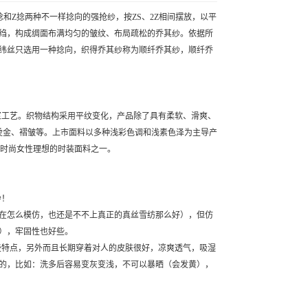
Z捻两种不一样捻向的强抢纱，按ZS、2Z相间摆放，以平
绉，构成绸面布满均匀的皱纹、布局疏松的乔其纱。依据所
纬丝只选用一种捻向，织得乔其纱称为顺纤乔其纱，顺纤乔
浆工艺。织物结构采用平纹变化，产品除了具有柔软、滑爽、
烫金、褶皱等。上市面料以多种浅彩色调和浅素色泽为主导产
春夏时尚女性理想的时装面料之一。
纱！
怎么模仿，也还是不不上真正的真丝雪纺那么好），但仿
），牢固性也好些。
些特点，另外而且长期穿着对人的皮肤很好，凉爽透气，吸湿
的，比如：洗多后容易变灰变浅，不可以暴晒（会发黄），