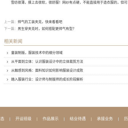
雪纺很薄，摸上去很软，很舒服！网纱有点硬，不能直接用于造衣服的，但可
上一篇：
帅气的工装夹克，快来看看吧
下一篇：
男生穿夹克时，如何搭配更帅气有型？
相关新闻
童装制版，服装技术中的细分领域
从平面到立体：认识服装设计中的立体裁剪方法
从触感到风格：面料知识如何影响服装设计成败
踏入服装行业：设计师与制版师的成长阶段解析
动态
开设班级
作品展示
结业待遇
承接业务
历
|
|
|
|
|