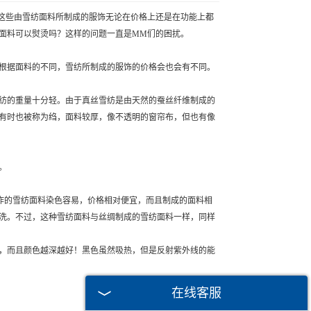
些由雪纺面料所制成的服饰无论在价格上还是在功能上都
面料可以熨烫吗？这样的问题一直是MM们的困扰。
据面料的不同，雪纺所制成的服饰的价格会也会有不同。
的重量十分轻。由于真丝雪纺是由天然的蚕丝纤维制成的
有时也被称为绉，面料较厚，像不透明的窗帘布，但也有像
。
作的雪纺面料染色容易，价格相对便宜，而且制成的面料相
洗。不过，这种雪纺面料与丝绸制成的雪纺面料一样，同样
而且颜色越深越好！黑色虽然吸热，但是反射紫外线的能
在线客服