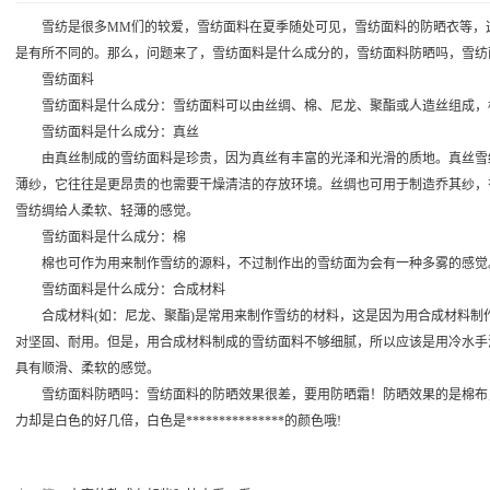
雪纺是很多MM们的较爱，雪纺面料在夏季随处可见，雪纺面料的防晒衣等，这
是有所不同的。那么，问题来了，雪纺面料是什么成分的，雪纺面料防晒吗，雪纺
雪纺面料
雪纺面料是什么成分：雪纺面料可以由丝绸、棉、尼龙、聚酯或人造丝组成，根
雪纺面料是什么成分：真丝
由真丝制成的雪纺面料是珍贵，因为真丝有丰富的光泽和光滑的质地。真丝雪纺
薄纱，它往往是更昂贵的也需要干燥清洁的存放环境。丝绸也可用于制造乔其纱，
雪纺绸给人柔软、轻薄的感觉。
雪纺面料是什么成分：棉
棉也可作为用来制作雪纺的源料，不过制作出的雪纺面为会有一种多雾的感觉
雪纺面料是什么成分：合成材料
合成材料(如：尼龙、聚酯)是常用来制作雪纺的材料，这是因为用合成材料制
对坚固、耐用。但是，用合成材料制成的雪纺面料不够细腻，所以应该是用冷水手
具有顺滑、柔软的感觉。
雪纺面料防晒吗：雪纺面料的防晒效果很差，要用防晒霜！防晒效果的是棉布，
力却是白色的好几倍，白色是***************的颜色哦!