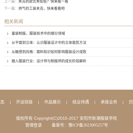
上一篇：
夹克的款式有如些？快来看一看
下一篇：
帅气的工装夹克，快来看看吧
相关新闻
童装制版，服装技术中的细分领域
从平面到立体：认识服装设计中的立体裁剪方法
从触感到风格：面料知识如何影响服装设计成败
踏入服装行业：设计师与制版师的成长阶段解析
动态
开设班级
作品展示
结业待遇
承接业务
历
|
|
|
|
|
版权所有 Copyright(C)2015-2017 安阳市新潮服装学校
管理登录
备案号：豫ICP备2023005257号