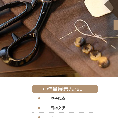
呢子风衣
雪纺女装
PU