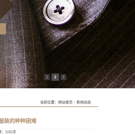
1
2
3
当前位置：
网站首页
>
新闻动态
服装的种种困难
数：3182次